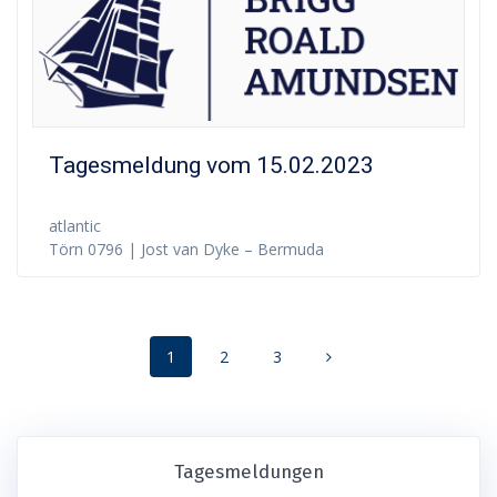
Tagesmeldung vom 15.02.2023
atlantic
Törn 0796 | Jost van Dyke – Bermuda
Posts
Page
Page
Page
1
2
3
navigation
Tagesmeldungen