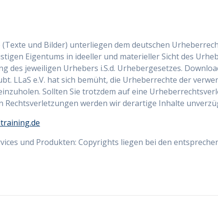
e (Texte und Bilder) unterliegen dem deutschen Urheberrech
stigen Eigentums in ideeller und materieller Sicht des Ur
g des jeweiligen Urhebers i.S.d. Urhebergesetzes. Download
bt. LLaS e.V. hat sich bemüht, die Urheberrechte der verwe
einzuholen. Sollten Sie trotzdem auf eine Urheberrechtsve
Rechtsverletzungen werden wir derartige Inhalte unverzüg
ltraining.de
rvices und Produkten: Copyrights liegen bei den entsprech