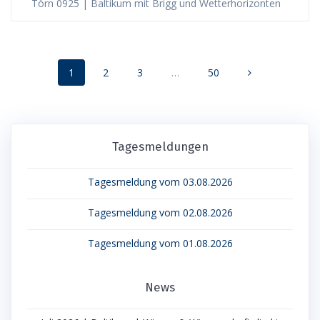
Törn 0925 | Baltikum mit Brigg und Wetterhorizonten
Posts
Page
Page
Page
Page
1
2
3
…
50
navigation
Tagesmeldungen
Tagesmeldung vom 03.08.2026
Tagesmeldung vom 02.08.2026
Tagesmeldung vom 01.08.2026
News