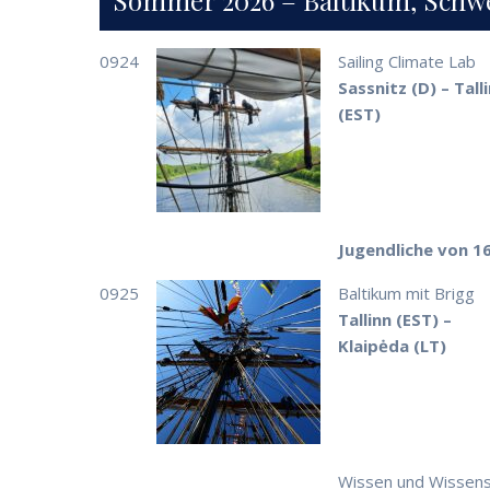
Sommer 2026 – Baltikum, Schw
0924
Sailing Climate Lab
Sassnitz (D) – Tall
(EST)
Jugendliche von 16
0925
Baltikum mit Brigg
Tallinn (EST) –
Klaipėda (LT)
Wissen und Wissensc