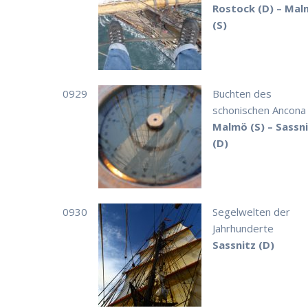
Rostock (D) – Ma
(S)
0929
Buchten des
schonischen Ancona
Malmö (S) – Sassni
(D)
0930
Segelwelten der
Jahrhunderte
Sassnitz (D)