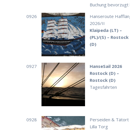
Buchung bevorzugt b
0926
Hanseroute Hafflän
2026/II
Klaipeda (LT) –
(PL)/(S) – Rostock
(D)
0927
HanseSail 2026
Rostock (D) –
Rostock (D)
Tagesfahrten
0928
Perseiden & Tätort
Lilla Torg