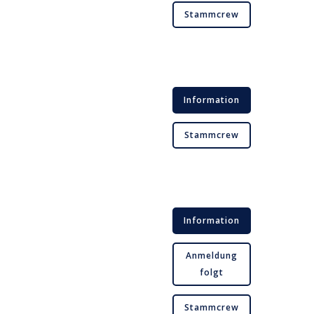
Stammcrew
Information
Stammcrew
Information
Anmeldung
folgt
Stammcrew