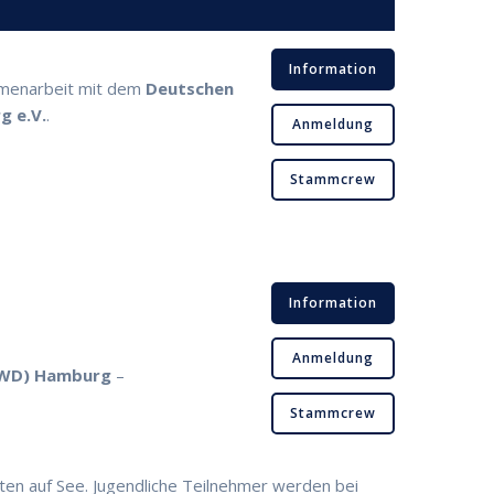
Information
menarbeit mit dem
Deutschen
g e.V.
.
Anmeldung
Stammcrew
Information
Anmeldung
DWD) Hamburg
–
Stammcrew
ten auf See.
Jugendliche Teilnehmer werden bei