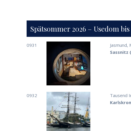
Spätsommer 2026 – Usedom bis
0931
Jasmund, 
Sassnitz 
0932
Tausend I
Karlskron