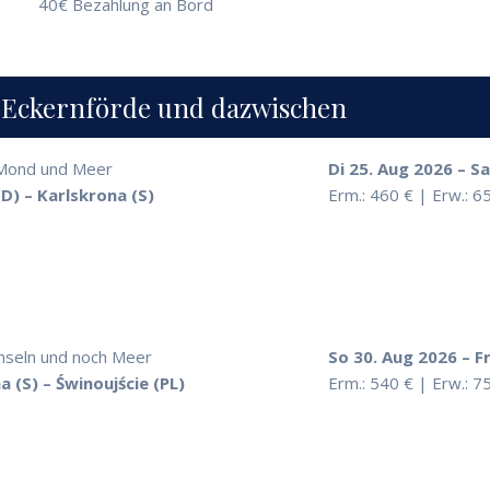
40€ Bezahlung an Bord
 Eckernförde und dazwischen
Mond und Meer
Di 25. Aug 2026 – S
(D) – Karlskrona (S)
Erm.: 460 € | Erw.: 6
nseln und noch Meer
So 30. Aug 2026 – F
a (S) – Świnoujście (PL)
Erm.: 540 € | Erw.: 7