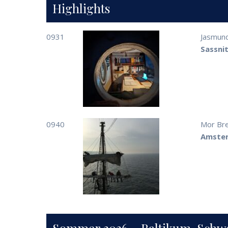
Highlights
0931
Jasmun
Sassnit
0940
Mor Br
Amster