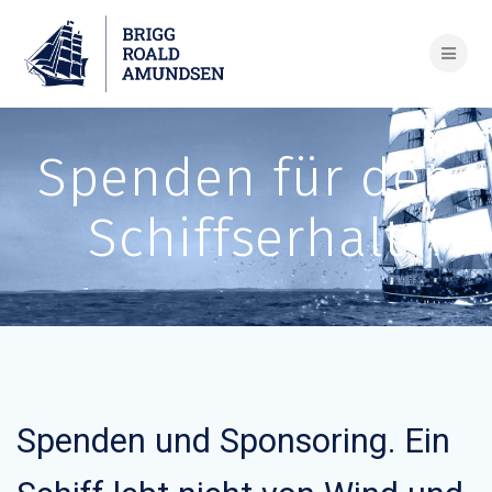
Skip
to
content
Spenden für den
Schiffserhalt
Spenden und Sponsoring. Ein