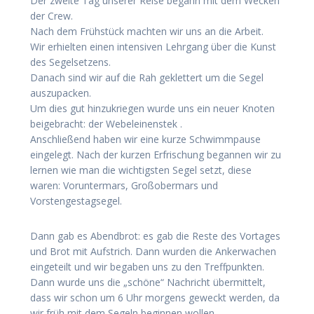
Der zweite Tag unserer Reise begann mit dem Wecken
der Crew.
Nach dem Frühstück machten wir uns an die Arbeit.
Wir erhielten einen intensiven Lehrgang über die Kunst
des Segelsetzens.
Danach sind wir auf die Rah geklettert um die Segel
auszupacken.
Um dies gut hinzukriegen wurde uns ein neuer Knoten
beigebracht: der Webeleinenstek .
Anschließend haben wir eine kurze Schwimmpause
eingelegt. Nach der kurzen Erfrischung begannen wir zu
lernen wie man die wichtigsten Segel setzt, diese
waren: Voruntermars, Großobermars und
Vorstengestagsegel.
Dann gab es Abendbrot: es gab die Reste des Vortages
und Brot mit Aufstrich. Dann wurden die Ankerwachen
eingeteilt und wir begaben uns zu den Treffpunkten.
Dann wurde uns die „schöne“ Nachricht übermittelt,
dass wir schon um 6 Uhr morgens geweckt werden, da
wir früh mit dem Segeln beginnen wollen .