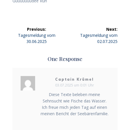
Guuuuuuudee Ruh
Beitragsnavigation
Previous:
Next:
Previous
Next
Tagesmeldung vom
Tagesmeldung vom
post:
post:
30.06.2025
02.07.2025
One Response
Captain Krümel
03.07.2025 um 0:01 Uhr
Diese Texte beleben meine
Sehnsucht wie Fische das Wasser.
Ich freue mich jeden Tag auf einen
meinen Bericht der Seebärenfamilie.