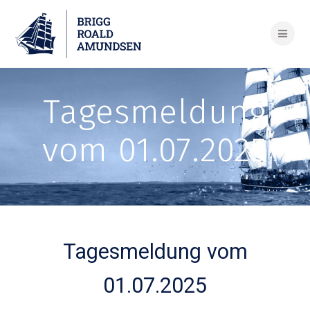
Skip
to
content
Tagesmeldung
vom 01.07.2025
Tagesmeldung vom
01.07.2025