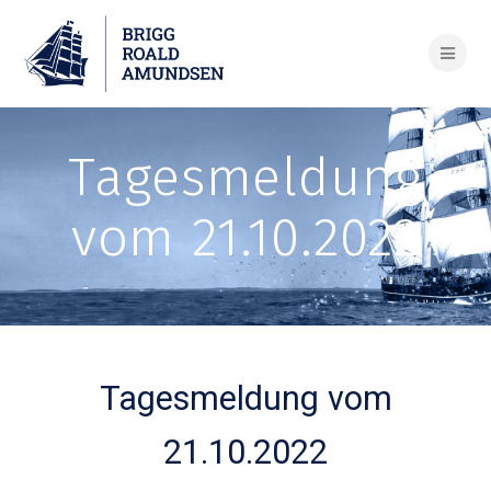
Skip
to
content
Tagesmeldung
vom 21.10.2022
Tagesmeldung vom
21.10.2022