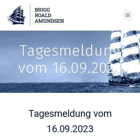
Skip
to
content
Tagesmeldung
vom 16.09.2023
Tagesmeldung vom
16.09.2023