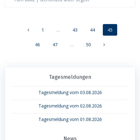
Posts
Page
Page
Page
Page
1
…
43
44
45
navigation
Page
Page
Page
46
47
…
50
Tagesmeldungen
Tagesmeldung vom 03.08.2026
Tagesmeldung vom 02.08.2026
Tagesmeldung vom 01.08.2026
News