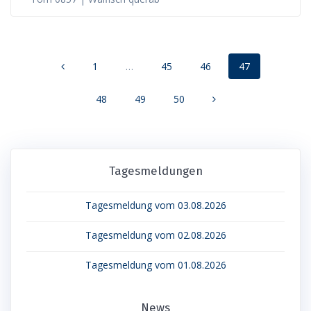
Posts
Page
Page
Page
Page
1
…
45
46
47
navigation
Page
Page
Page
48
49
50
Tagesmeldungen
Tagesmeldung vom 03.08.2026
Tagesmeldung vom 02.08.2026
Tagesmeldung vom 01.08.2026
News