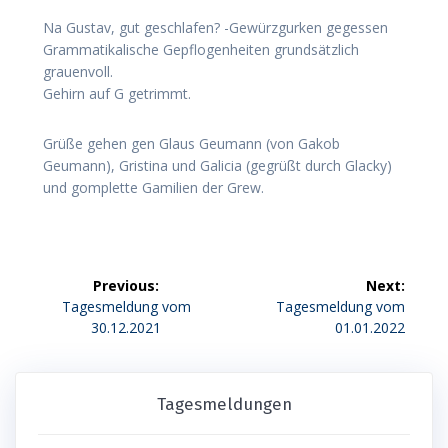
Na Gustav, gut geschlafen? -Gewürzgurken gegessen
Grammatikalische Gepflogenheiten grundsätzlich
grauenvoll.
Gehirn auf G getrimmt.
Grüße gehen gen Glaus Geumann (von Gakob
Geumann), Gristina und Galicia (gegrüßt durch Glacky)
und gomplette Gamilien der Grew.
Beitragsnavigation
Previous:
Next:
Previous
Next
Tagesmeldung vom
Tagesmeldung vom
post:
post:
30.12.2021
01.01.2022
Tagesmeldungen