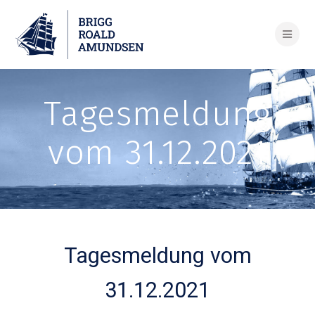
Skip
to
content
Tagesmeldung
vom 31.12.2021
Tagesmeldung vom
31.12.2021