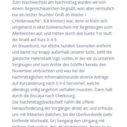
Zum Wachwechsel am Nachmittag wurden wir von
einem Regenschäuerchen begrüßt, was aber vermutlich
nur ein letzter feuchter Gruß an Wache 1
(„Heldenwache“, 9,8 Knoten) war, denn er löste sich
umgehend in eitel Sonnenschein mit Regenbogen vom
Allerfeinsten auf, und mitten durch das bunte Tor läuft
die Roald auf Kurs 0-4-5.
An Steuerbord, nur etliche hundert Seemeilen entfernt
und damit nur knapp außerhalb unserer Sicht, zieht die
galizische Hafenstadt Vigo vorbei, in der wir zu unserem
Vergnügen und zum Wohle des Schiffes bereits den
November verbrachten und was bei der
nachmittäglichen Informationsrunde diverse Anträge
auf Kursänderung nach 0-9-0 hervorrief, welche
allerdings völlig ungehört verhallen mussten. Dann halt
durch die Biscaya nach Cherbourg.
Die Nachmittagsbackschaft nahm die offene
Herausforderung der Vorgänger direkt an, und erfreute
uns mit frittierten Bällchen, bis der überbordende (sehr
treffende Wortwahl, Sir) Seegang den Umgang mit
heißem Fett verbat, dies glücklicherweise, bevor es zu