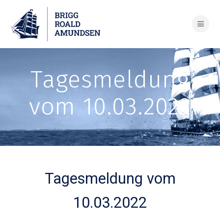
Skip
to
content
Tagesmeldung
vom 10.03.2022
Tagesmeldung vom
10.03.2022