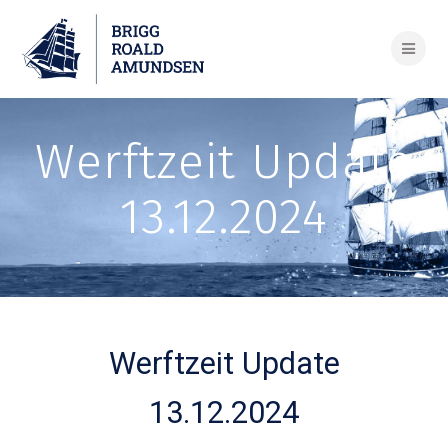
Skip
to
content
Werftzeit Update
13.12.2024
Werftzeit Update
13.12.2024