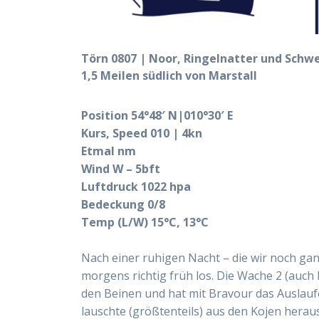
Törn 0807 | Noor, Ringelnatter und Sch
1,5 Meilen südlich von Marstall
Position 54°48′ N|010°30′ E
Kurs, Speed 010 | 4kn
Etmal nm
Wind W – 5bft
Luftdruck 1022 hpa
Bedeckung 0/8
Temp (L/W) 15°C, 13°C
Nach einer ruhigen Nacht – die wir noch ga
morgens richtig früh los. Die Wache 2 (auc
den Beinen und hat mit Bravour das Auslau
lauschte (größtenteils) aus den Kojen heraus