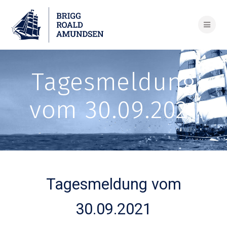
Skip
to
content
Tagesmeldung
vom 30.09.2021
Tagesmeldung vom
30.09.2021