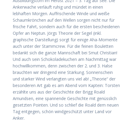
Ausbildungstörn im Herbst 2021 – 3. Tag auf See. Die
Ankerwache verläuft ruhig und mündet in einen
lebhaften Morgen. Auffrischende Winde und weiße
Schaumkrönchen auf den Wellen sorgen nicht nur für
frische Fahrt, sondern auch für die ersten bescheidenen
Opfer an Neptun. Jörgs Theorie der Segel (inkl.
graphische Darstellung) sorgt für einige Aha-Momente
auch unter der Stammcrew. Für die feinen Bouletten
bedankt sich die ganze Mannschaft bei Smut Christian!
Und auch sein Schokoladekuchen am Nachmittag war
hochwillkommen, denn zwischen der 2. und 3. Halse
brauchten wir dringend eine Stärkung. Sonnenschein
und starker Wind verlangten uns viel ab! „Theorie“ der
besonderen Art gab es am Abend vom Kaptein: Torsten
erzählte uns aus der Geschichte der Brigg Roald
Amundsen, eine spannende Geschichte mit genüsslich
gesetzten Pointen. Und so schlief die Roald dem neuen
Tag entgegen, schön windgeschützt unter Land vor
Anker.