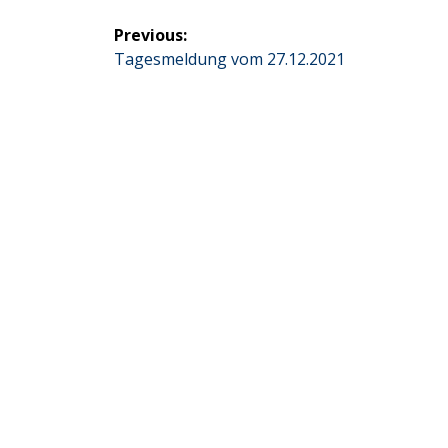
Beitragsnavigation
Previous:
Previous
Tagesmeldung vom 27.12.2021
post: