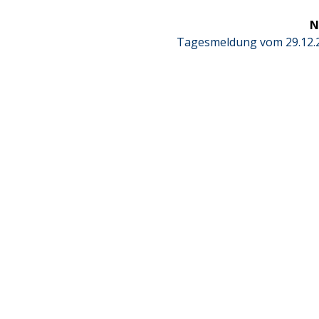
N
Next
Tagesmeldung vom 29.12.
post: