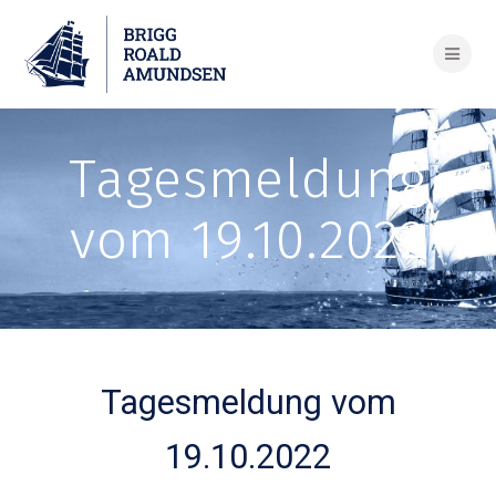
Skip
to
content
Tagesmeldung
vom 19.10.2022
Tagesmeldung vom
19.10.2022