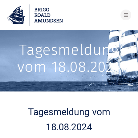
Skip
to
content
Tagesmeldung
vom 18.08.2024
Tagesmeldung vom
18.08.2024