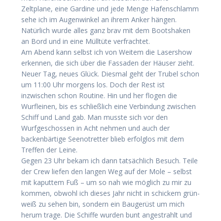
Zeltplane, eine Gardine und jede Menge Hafenschlamm
sehe ich im Augenwinkel an ihrem Anker hängen.
Natürlich wurde alles ganz brav mit dem Bootshaken
an Bord und in eine Mülltüte verfrachtet.
Am Abend kann selbst ich von Weitem die Lasershow
erkennen, die sich über die Fassaden der Häuser zieht.
Neuer Tag, neues Glück. Diesmal geht der Trubel schon
um 11:00 Uhr morgens los. Doch der Rest ist
inzwischen schon Routine. Hin und her flogen die
Wurfleinen, bis es schließlich eine Verbindung zwischen
Schiff und Land gab. Man musste sich vor den
Wurfgeschossen in Acht nehmen und auch der
backenbärtige Seenotretter blieb erfolglos mit dem
Treffen der Leine.
Gegen 23 Uhr bekam ich dann tatsächlich Besuch. Teile
der Crew liefen den langen Weg auf der Mole – selbst
mit kaputtem Fuß – um so nah wie möglich zu mir zu
kommen, obwohl ich dieses Jahr nicht in schickem grün-
weiß zu sehen bin, sondern ein Baugerüst um mich
herum trage. Die Schiffe wurden bunt angestrahlt und