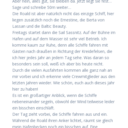
Aber nein, alles gut, sie bleiben da. Jetzt liegt sie fest…
Sage und schreibe 50m weiter…
Die Roald ist aber natürlich nicht das einzige Schiff, hier
liegen zusätzlich noch die Ernestine, die Berta von
Lassan und die Baltic Beauty.
Freitags startet dann die Sail Sassnitz. Auf der Bühne im
Hafen und auf dem Wasser ist sehr viel Betrieb. Ich
komme kaum zur Ruhe, denn alle Schiffe fahren mit
Gästen nach draußen in Richtung der Kreidefelsen, die
ich hier jedes Jahr an jedem Tag sehe. Was daran so
besonders sein soll, weiß ich aber bis heute nicht.
Durch die vielen Ausfahrten kommen alle ganz nah an
mir vorbei und ich erkenne viele Crewmitglieder aus den
letzten Jahren wieder. Wie schön, euch auch dieses Jahr
hier zu haben!
Es ist ein großartiger Anblick, wenn die Schiffe
nebeneinander segeln, obwohl der Wind teilweise leider
ein bisschen einschläft.
Der Tag zieht vorbei, die Schiffe fahren aus und ein.
Während die Roald ihren Anker lichtet, räumt sie gleich
mein Hafenbecken noch ein bisschen auf. Eine