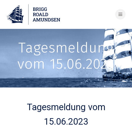
Skip
to
content
Tagesmeldung
vom 15.06.2023
Tagesmeldung vom
15.06.2023