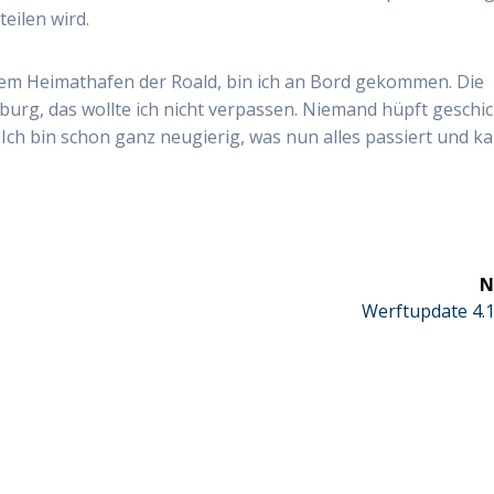
eilen wird.
 dem Heimathafen der Roald, bin ich an Bord gekommen. Die
urg, das wollte ich nicht verpassen. Niemand hüpft geschic
 Ich bin schon ganz neugierig, was nun alles passiert und k
N
Next
Werftupdate 4.1
post: