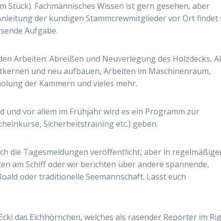
am Stück). Fachmännisches Wissen ist gern gesehen, aber
nleitung der kundigen Stammcrewmitglieder vor Ort findet 
assende Aufgabe.
nden Arbeiten: Abreißen und Neuverlegung des Holzdecks, A
ntkernen und neu aufbauen, Arbeiten im Maschinenraum,
holung der Kammern und vieles mehr.
rd und vor allem im Frühjahr wird es ein Programm zur
heinkurse, Sicherheitstraining etc.) geben.
ich die Tagesmeldungen veröffentlicht, aber in regelmäßige
ten am Schiff oder wir berichten über andere spannende,
oald oder traditionelle Seemannschaft. Lasst euch
 Ecki das Eichhörnchen, welches als rasender Reporter im Ri