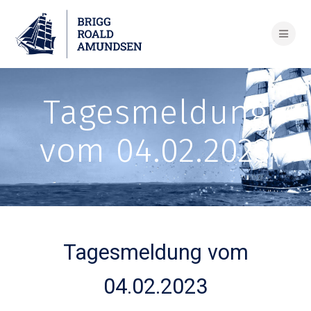
Skip
to
content
Tagesmeldung
vom 04.02.2023
Tagesmeldung vom
04.02.2023