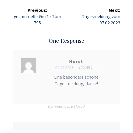
Beitragsnavigation
Previous:
Next:
Previous
Next
gesammelte Grüße Törn
Tagesmeldung vom
post:
post:
795
07.02.2023
One Response
Horst
06.02.2023 um 22:49 Uhr
Eine besonders schöne
Tagesmeldung, danke!
Comments are closed.