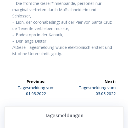
– Die fröhliche Gesell*innenbande, personell nur
marginal vertreten durch Maßschneiderin und
Schlosser,
– Lion, der coronabedingt auf der Pier von Santa Cruz
de Tenerife verbleiben musste,
– Badestopp in der Kanarik,
– Der lange Dieter
//Diese Tagesmeldung wurde elektronisch erstellt und
ist ohne Unterschrift gültig.
Beitragsnavigation
Previous:
Next:
Previous
Next
Tagesmeldung vom
Tagesmeldung vom
post:
post:
01.03.2022
03.03.2022
Tagesmeldungen