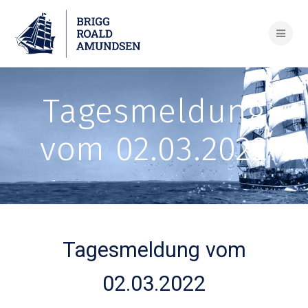
Skip
to
content
Tagesmeldung
vom 02.03.2022
Tagesmeldung vom
02.03.2022