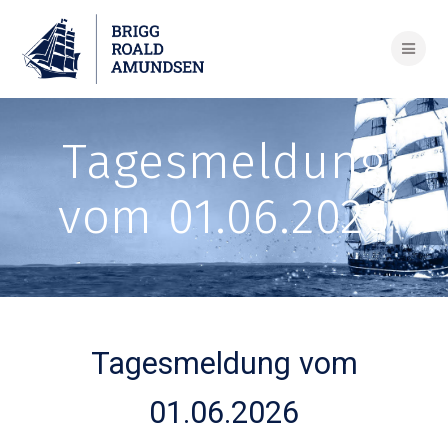
Skip
to
content
Tagesmeldung
vom 01.06.2026
Tagesmeldung vom
01.06.2026