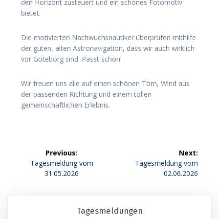
den Horizont zusteuert und ein schönes Fotomotiv
bietet.
Die motivierten Nachwuchsnautiker überprüfen mithilfe
der guten, alten Astronavigation, dass wir auch wirklich
vor Göteborg sind. Passt schon!
Wir freuen uns alle auf einen schönen Törn, Wind aus
der passenden Richtung und einem tollen
gemeinschaftlichen Erlebnis.
Beitragsnavigation
Previous:
Next:
Previous
Next
Tagesmeldung vom
Tagesmeldung vom
post:
post:
31.05.2026
02.06.2026
Tagesmeldungen