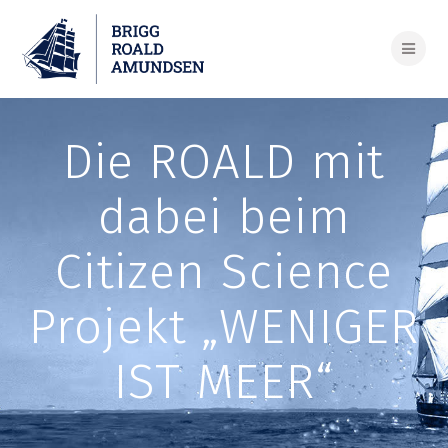
Skip
to
content
Die ROALD mit
dabei beim
Citizen Science
Projekt „WENIGER
IST MEER“