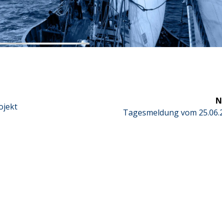
N
ojekt
Next
Tagesmeldung vom 25.06.
post: