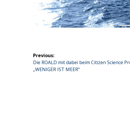
Beitragsnavigation
Previous:
Previous
Die ROALD mit dabei beim Citizen Science Pr
post:
„WENIGER IST MEER“