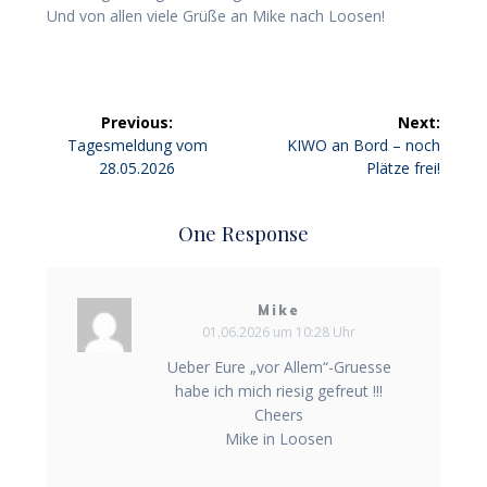
Und von allen viele Grüße an Mike nach Loosen!
Beitragsnavigation
Previous:
Next:
Previous
Next
Tagesmeldung vom
KIWO an Bord – noch
post:
post:
28.05.2026
Plätze frei!
One Response
Mike
01.06.2026 um 10:28 Uhr
Ueber Eure „vor Allem“-Gruesse
habe ich mich riesig gefreut !!!
Cheers
Mike in Loosen