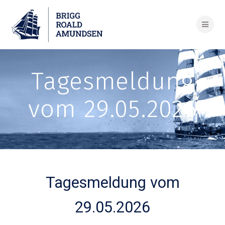
Skip
to
content
Tagesmeldung
vom 29.05.2026
Tagesmeldung vom
29.05.2026