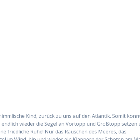
immlische Kind, zurück zu uns auf den Atlantik. Somit konn
r) endlich wieder die Segel an Vortopp und Großtopp setzen
ine friedliche Ruhe! Nur das Rauschen des Meeres, das
gel im Wind, hin und wieder ein Klappern der Schoten am M