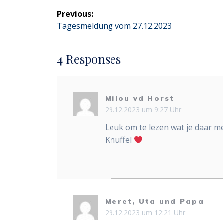
Beitragsnavigation
Previous:
Previous
Tagesmeldung vom 27.12.2023
post:
4 Responses
Milou vd Horst
29.12.2023 um 9:27 Uhr
Leuk om te lezen wat je daar m
Knuffel
Meret, Uta und Papa
29.12.2023 um 12:21 Uhr