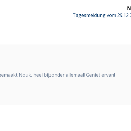
N
Next
Tagesmeldung vom 29.12.
post:
eemaakt Nouk, heel bijzonder allemaal! Geniet ervan!