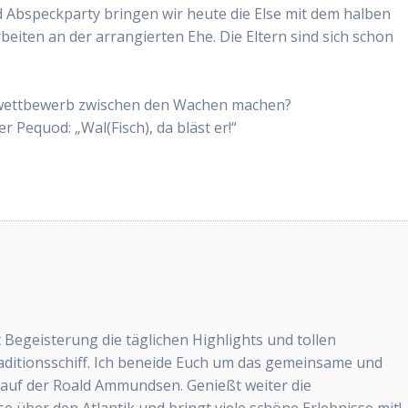
nd Abspeckparty bringen wir heute die Else mit dem halben
eiten an der arrangierten Ehe. Die Eltern sind sich schon
elwettbewerb zwischen den Wachen machen?
r Pequod: „Wal(Fisch), da bläst er!“
t Begeisterung die täglichen Highlights und tollen
aditionsschiff. Ich beneide Euch um das gemeinsame und
 auf der Roald Ammundsen. Genießt weiter die
 über den Atlantik und bringt viele schöne Erlebnisse mit!