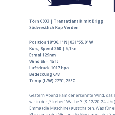
Törn 0833 | Transatlantik mit Brigg
Südwestlich Kap Verden
Position 18°36,1′ N|031°55,0′ W
Kurs, Speed 260 | 5,1kn
Etmal 129nm
Wind SE – 4bft
Luftdruck 1017 hpa
Bedeckung 6/8
Temp (L/W) 27°C, 25°C
Gestern Abend kam der ersehnte Wind, das h
wir in der ‚Streber‘-Wache 3 (8-12/20-24 Uh
Emma (die Maschine) ausschalten. Was für e
Plätschern der Wellen, die Bewegung der Se