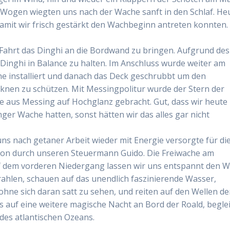
n Wogen wiegten uns nach der Wache sanft in den Schlaf. He
damit wir frisch gestärkt den Wachbeginn antreten konnten
 Fahrt das Dinghi an die Bordwand zu bringen. Aufgrund des
 Dinghi in Balance zu halten. Im Anschluss wurde weiter am
he installiert und danach das Deck geschrubbt um den
knen zu schützen. Mit Messingpolitur wurde der Stern der
ile aus Messing auf Hochglanz gebracht. Gut, dass wir heute
ger Wache hatten, sonst hätten wir das alles gar nicht
uns nach getaner Arbeit wieder mit Energie versorgte für di
tion durch unseren Steuermann Guido. Die Freiwache am
auf dem vorderen Niedergang lassen wir uns entspannt den W
hlen, schauen auf das unendlich faszinierende Wasser,
ne sich daran satt zu sehen, und reiten auf den Wellen d
auf eine weitere magische Nacht an Bord der Roald, beglei
des atlantischen Ozeans.