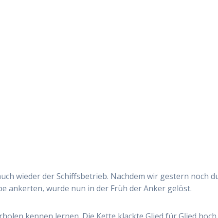
uch wieder der Schiffsbetrieb. Nachdem wir gestern noch d
e ankerten, wurde nun in der Früh der Anker gelöst.
rholen kennen lernen. Die Kette klackte Glied für Glied hoch