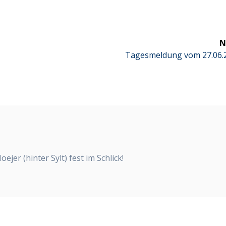
N
Next
Tagesmeldung vom 27.06.
post:
oejer (hinter Sylt) fest im Schlick!