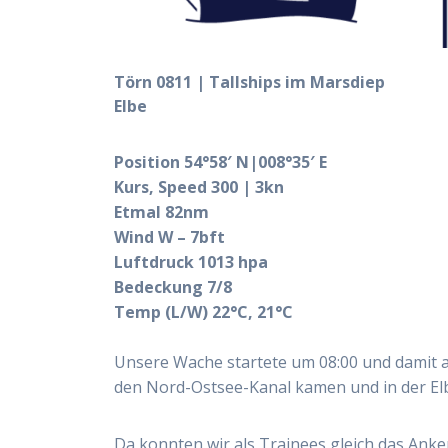
Törn 0811 | Tallships im Marsdiep
Elbe
Position 54°58′ N|008°35′ E
Kurs, Speed 300 | 3kn
Etmal 82nm
Wind W – 7bft
Luftdruck 1013 hpa
Bedeckung 7/8
Temp (L/W) 22°C, 21°C
Unsere Wache startete um 08:00 und damit a
den Nord-Ostsee-Kanal kamen und in der Elb
Da konnten wir als Trainees gleich das Anke