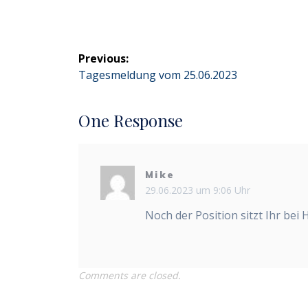
Beitragsnavigation
Previous:
Previous
Tagesmeldung vom 25.06.2023
post:
One Response
Mike
29.06.2023 um 9:06 Uhr
Noch der Position sitzt Ihr bei H
Comments are closed.