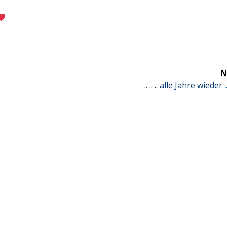
N
Next
.. .. .. alle Jahre wieder .. .
post: