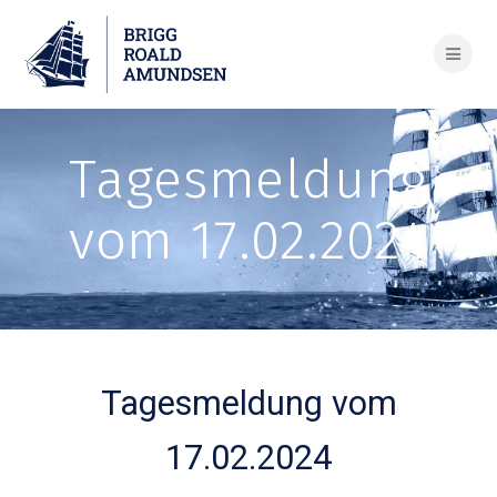
Skip
to
content
Tagesmeldung
vom 17.02.2024
Tagesmeldung vom
17.02.2024