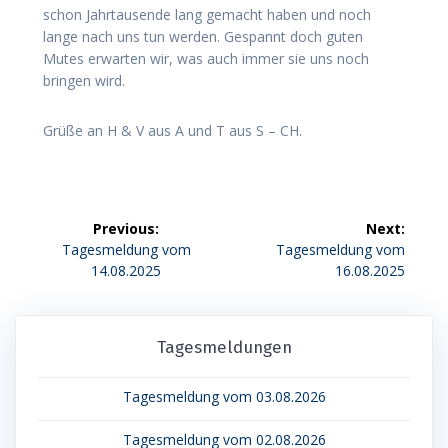
schon Jahrtausende lang gemacht haben und noch
lange nach uns tun werden. Gespannt doch guten
Mutes erwarten wir, was auch immer sie uns noch
bringen wird.
Grüße an H & V aus A und T aus S – CH.
Beitragsnavigation
Previous:
Next:
Previous
Next
Tagesmeldung vom
Tagesmeldung vom
post:
post:
14.08.2025
16.08.2025
Tagesmeldungen
Tagesmeldung vom 03.08.2026
Tagesmeldung vom 02.08.2026