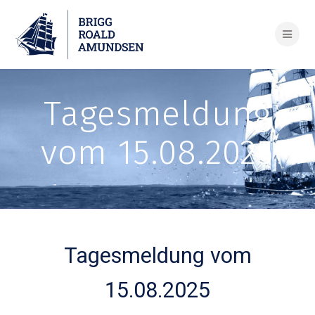
Skip
to
content
Tagesmeldung
vom 15.08.2025
Tagesmeldung vom
15.08.2025