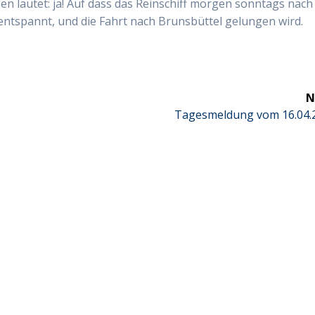
n lautet: ja! Auf dass das Reinschiff morgen sonntags nach
entspannt, und die Fahrt nach Brunsbüttel gelungen wird.
N
Next
Tagesmeldung vom 16.04.
post: