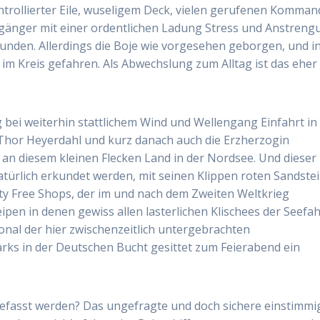
ntrollierter Eile, wuseligem Deck, vielen gerufenen Komman
rgänger mit einer ordentlichen Ladung Stress und Anstreng
nden. Allerdings die Boje wie vorgesehen geborgen, und in
im Kreis gefahren. Als Abwechslung zum Alltag ist das eher
ei weiterhin stattlichem Wind und Wellengang Einfahrt in
e Thor Heyerdahl und kurz danach auch die Erzherzogin
e an diesem kleinen Flecken Land in der Nordsee. Und dieser
türlich erkundet werden, mit seinen Klippen roten Sandstei
ty Free Shops, der im und nach dem Zweiten Weltkrieg
pen in denen gewiss allen lasterlichen Klischees der Seefah
onal der hier zwischenzeitlich untergebrachten
rks in der Deutschen Bucht gesittet zum Feierabend ein
fasst werden? Das ungefragte und doch sichere einstimmi