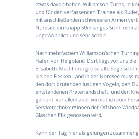
etwas davon haben. Williamson Turns, in ko
und für den verfassenden Trainee als Rude
mit anschließenden schweeeren Armen verbu
Nordsee ein knapp 50m langes Schiff einmal 
ungewöhnlich und sehr schön!
Nach mehrfachem Williamson’schen Turning b
Hafen von Helgoland. Dort liegt vor uns di
Elisabeth. Macht drei große alte Segelschiff
kleinen Flecken Land in der Nordsee muss na
den dort brütenden lustigen Vögeln, den Du
entstandenen Kraterlandschaft, und den Knei
gefrönt, vor allem aber vermutlich vom Pers
Servicetechniker*innen der Offshore Windpa
Gläschen Pils genossen wird.
Kann der Tag hier als gelungen zusammenge