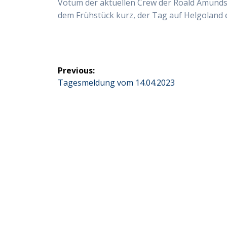
Votum der aktuellen Crew der Roald Amundse
dem Frühstück kurz, der Tag auf Helgoland 
Beitragsnavigation
Previous:
Previous
Tagesmeldung vom 14.04.2023
post: