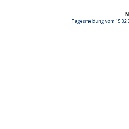
N
Next
Tagesmeldung vom 15.02.
post: