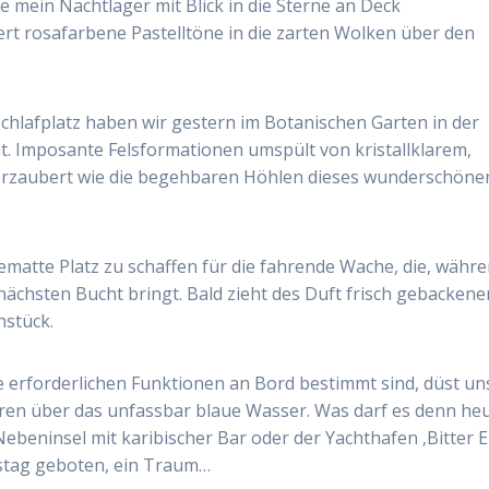
e mein Nachtlager mit Blick in die Sterne an Deck
t rosafarbene Pastelltöne in die zarten Wolken über den
chlafplatz haben wir gestern im Botanischen Garten in der
. Imposante Felsformationen umspült von kristallklarem,
rzaubert wie die begehbaren Höhlen dieses wunderschöne
matte Platz zu schaffen für die fahrende Wache, die, währ
nächsten Bucht bringt. Bald zieht des Duft frisch gebackene
hstück.
e erforderlichen Funktionen an Bord bestimmt sind, düst un
eren über das unfassbar blaue Wasser. Was darf es denn he
ebeninsel mit karibischer Bar oder der Yachthafen ‚Bitter E
nstag geboten, ein Traum…