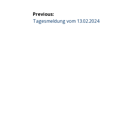
Beitragsnavigation
Previous:
Previous
Tagesmeldung vom 13.02.2024
post: