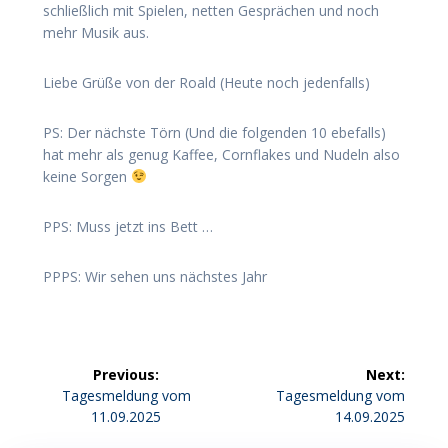
schließlich mit Spielen, netten Gesprächen und noch
mehr Musik aus.
Liebe Grüße von der Roald (Heute noch jedenfalls)
PS: Der nächste Törn (Und die folgenden 10 ebefalls)
hat mehr als genug Kaffee, Cornflakes und Nudeln also
keine Sorgen
PPS: Muss jetzt ins Bett …
PPPS: Wir sehen uns nächstes Jahr
Beitragsnavigation
Previous:
Next:
Previous
Next
Tagesmeldung vom
Tagesmeldung vom
post:
post:
11.09.2025
14.09.2025