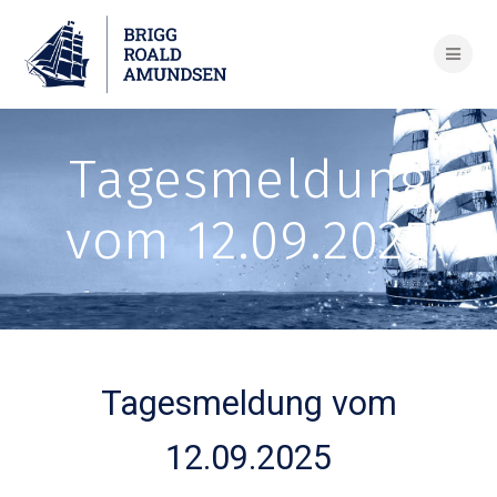
Skip
to
content
Tagesmeldung
vom 12.09.2025
Tagesmeldung vom
12.09.2025