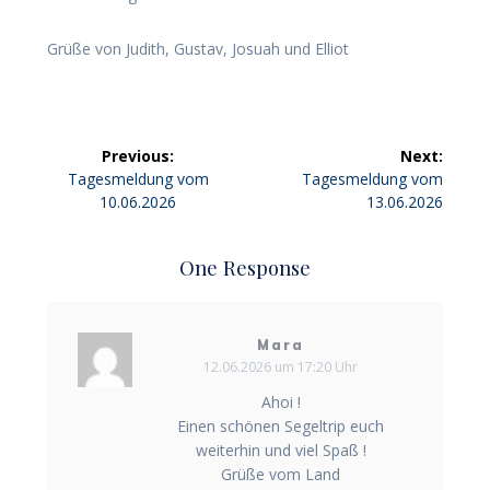
Grüße von Judith, Gustav, Josuah und Elliot
Beitragsnavigation
Previous:
Next:
Previous
Next
Tagesmeldung vom
Tagesmeldung vom
post:
post:
10.06.2026
13.06.2026
One Response
Mara
12.06.2026 um 17:20 Uhr
Ahoi !
Einen schönen Segeltrip euch
weiterhin und viel Spaß !
Grüße vom Land