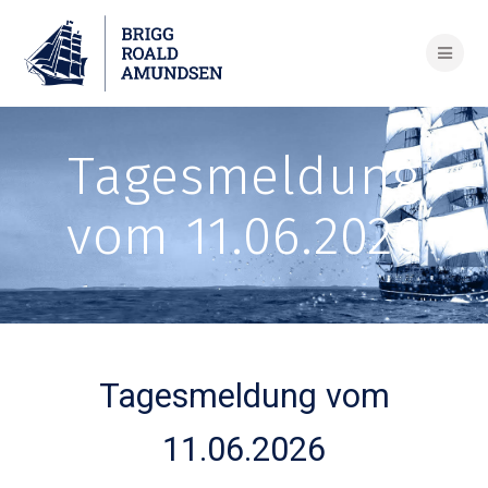
Skip
to
content
Tagesmeldung
vom 11.06.2026
Tagesmeldung vom
11.06.2026