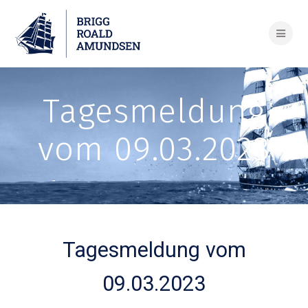
Skip
to
content
Tagesmeldung
vom 09.03.2023
Tagesmeldung vom
09.03.2023