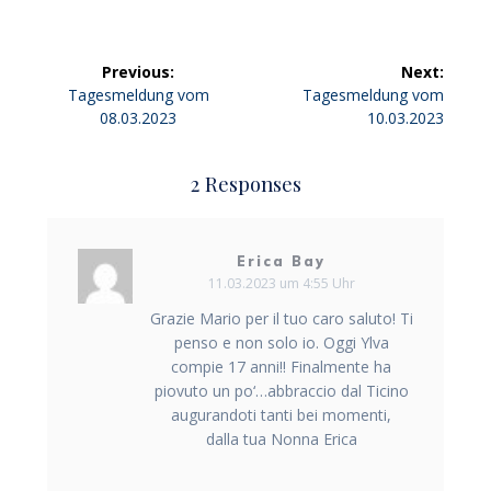
Beitragsnavigation
Previous:
Next:
Previous
Next
Tagesmeldung vom
Tagesmeldung vom
post:
post:
08.03.2023
10.03.2023
2 Responses
Erica Bay
11.03.2023 um 4:55 Uhr
Grazie Mario per il tuo caro saluto! Ti
penso e non solo io. Oggi Ylva
compie 17 anni!! Finalmente ha
piovuto un po‘…abbraccio dal Ticino
augurandoti tanti bei momenti,
dalla tua Nonna Erica