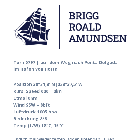
Törn 0797 | auf dem Weg nach Ponta Delgada
im Hafen von Horta
Position 38°31,8′ N|028°37,5′ W
Kurs, Speed 000 | 0kn
Etmal 0nm
Wind SSW – 8bft
Luftdruck 1005 hpa
Bedeckung 8/8
Temp (L/W) 18°C, 15°C
Endlich mal wieder festen Boden unter den Füßen,