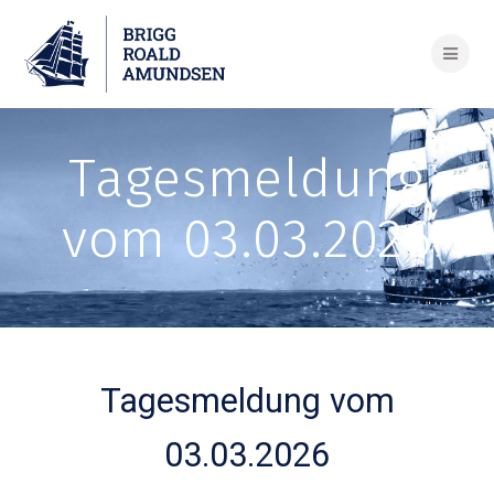
Skip
to
content
Tagesmeldung
vom 03.03.2026
Tagesmeldung vom
03.03.2026