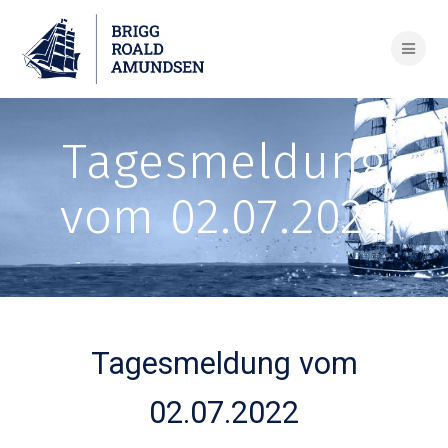
Skip
to
content
Tagesmeldung
vom 02.07.2022
Tagesmeldung vom
02.07.2022