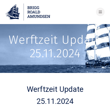
Skip
to
content
Werftzeit Update
25.11.2024
Werftzeit Update
25.11.2024