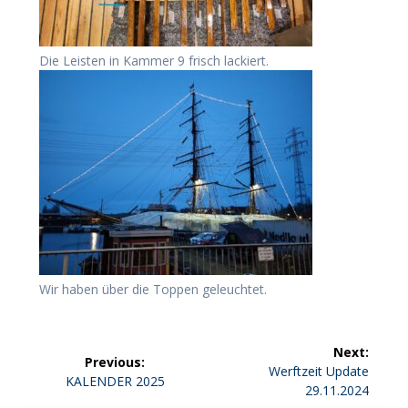
Die Leisten in Kammer 9 frisch lackiert.
Wir haben über die Toppen geleuchtet.
Beitragsnavigation
Next:
Previous:
Next
Werftzeit Update
Previous
KALENDER 2025
post:
29.11.2024
post: