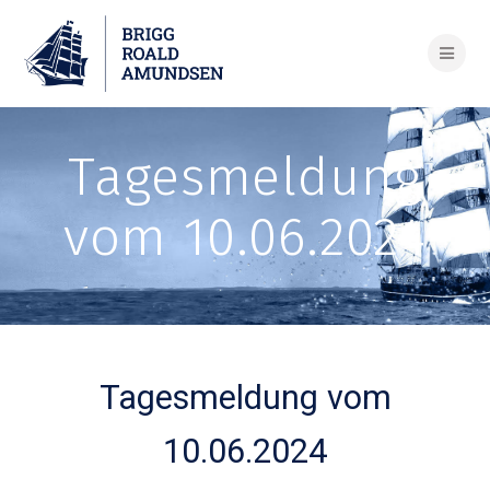
Skip
to
content
Tagesmeldung
vom 10.06.2024
Tagesmeldung vom
10.06.2024