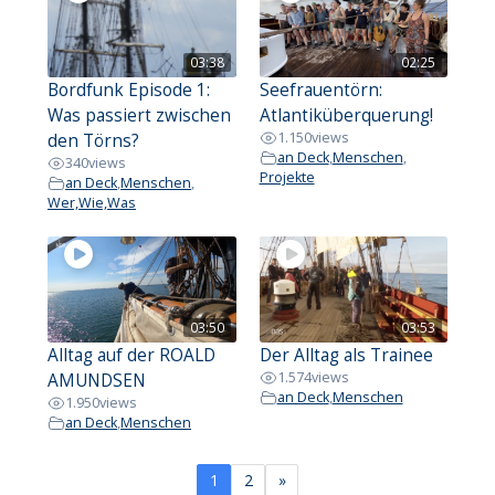
03:38
02:25
Bordfunk Episode 1:
Seefrauentörn:
Was passiert zwischen
Atlantiküberquerung!
1.150
views
den Törns?
an Deck
,
Menschen
,
340
views
Projekte
an Deck
,
Menschen
,
Wer,Wie,Was
03:50
03:53
Alltag auf der ROALD
Der Alltag als Trainee
1.574
views
AMUNDSEN
an Deck
,
Menschen
1.950
views
an Deck
,
Menschen
1
2
»