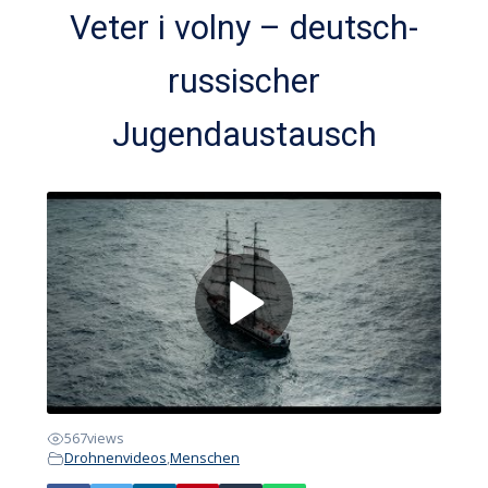
Veter i volny – deutsch-
russischer
Jugendaustausch
567
views
Drohnenvideos
,
Menschen