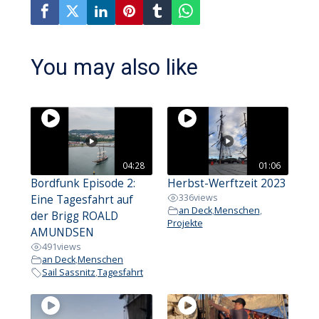
You may also like
04:28
01:06
Bordfunk Episode 2:
Herbst-Werftzeit 2023
336
views
Eine Tagesfahrt auf
an Deck
,
Menschen
,
der Brigg ROALD
Projekte
AMUNDSEN
491
views
an Deck
,
Menschen
Sail Sassnitz
,
Tagesfahrt