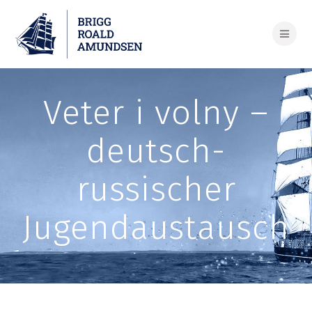
Skip
to
content
Veter i volny –
deutsch-
russischer
Jugendaustausch