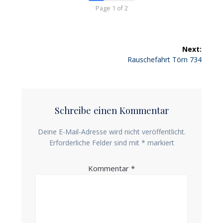
Page 1 of 2
Beitragsnavigation
Next:
Next
Rauschefahrt Törn 734
post:
Schreibe einen Kommentar
Deine E-Mail-Adresse wird nicht veröffentlicht.
Erforderliche Felder sind mit
*
markiert
Kommentar
*