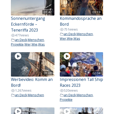
01:42
03:19
Sonnenuntergang
Kommandosprache an
Eckernförde –
Bord
751
views
Teneriffa 2023
an Deck
,
Menschen
,
477
views
Wer,Wie,Was
an Deck
,
Menschen
,
Projekte
,
Wer,Wie,Was
01:08
02:04
Werbevideo: Komm an
Impressionen Tall Ship
Bord!
Races 2023
1.267
views
520
views
an Deck
,
Menschen
an Deck
,
Menschen
,
Projekte