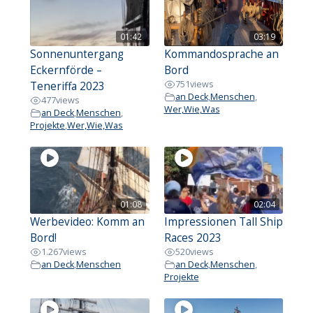
01:42
03:19
Sonnenuntergang
Kommandosprache an
Eckernförde –
Bord
751
views
Teneriffa 2023
an Deck
,
Menschen
,
477
views
Wer,Wie,Was
an Deck
,
Menschen
,
Projekte
,
Wer,Wie,Was
01:08
02:04
Werbevideo: Komm an
Impressionen Tall Ship
Bord!
Races 2023
1.267
views
520
views
an Deck
,
Menschen
an Deck
,
Menschen
,
Projekte