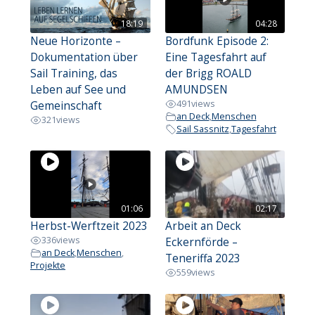
18:19
04:28
Neue Horizonte –
Bordfunk Episode 2:
Dokumentation über
Eine Tagesfahrt auf
Sail Training, das
der Brigg ROALD
Leben auf See und
AMUNDSEN
491
views
Gemeinschaft
an Deck
,
Menschen
321
views
Sail Sassnitz
,
Tagesfahrt
01:06
02:17
Herbst-Werftzeit 2023
Arbeit an Deck
336
views
Eckernförde –
an Deck
,
Menschen
,
Teneriffa 2023
Projekte
559
views