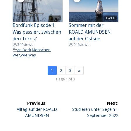
03:38
04:00
Bordfunk Episode 1:
Sommer mit der
Was passiert zwischen
ROALD AMUNDSEN
den Törns?
auf der Ostsee
340
views
946
views
an Deck
,
Menschen
,
Wer,Wie,Was
1
2
3
»
Page 1 of 3
Beitragsnavigation
Previous:
Next:
Previous
Next
Alltag auf der ROALD
Studieren unter Segeln –
post:
post:
AMUNDSEN
September 2022