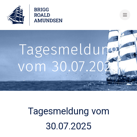
Skip
to
content
Tagesmeldung
vom 30.07.2025
Tagesmeldung vom
30.07.2025