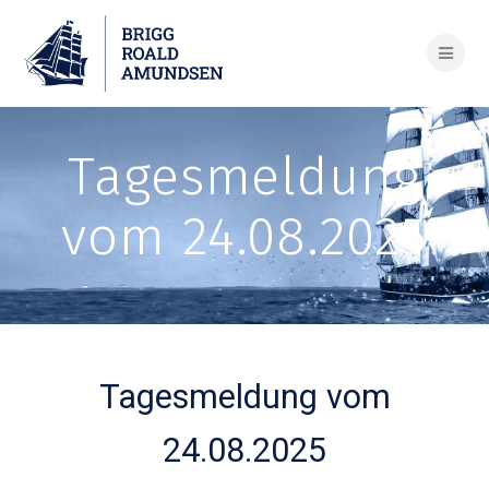
Skip
to
content
Tagesmeldung
vom 24.08.2025
Tagesmeldung vom
24.08.2025