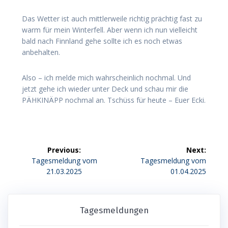
Das Wetter ist auch mittlerweile richtig prächtig fast zu
warm für mein Winterfell. Aber wenn ich nun vielleicht
bald nach Finnland gehe sollte ich es noch etwas
anbehalten.
Also – ich melde mich wahrscheinlich nochmal. Und
jetzt gehe ich wieder unter Deck und schau mir die
PÄHKINÄPP nochmal an. Tschüss für heute – Euer Ecki.
Beitragsnavigation
Previous:
Next:
Previous
Next
Tagesmeldung vom
Tagesmeldung vom
post:
post:
21.03.2025
01.04.2025
Tagesmeldungen