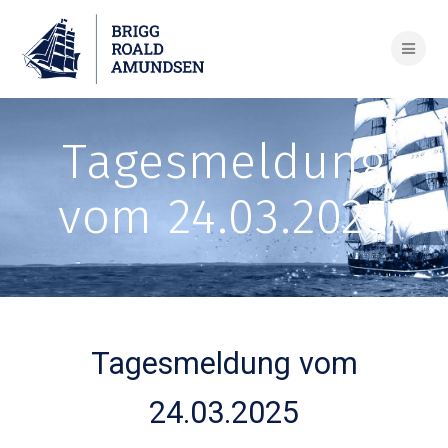
Skip
to
content
Tagesmeldung
vom 24.03.2025
Tagesmeldung vom
24.03.2025