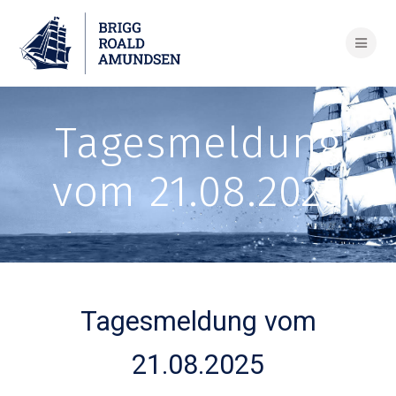
Skip
to
content
Tagesmeldung
vom 21.08.2025
Tagesmeldung vom
21.08.2025