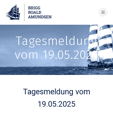
Skip
to
content
Tagesmeldung
vom 19.05.2025
Tagesmeldung vom
19.05.2025