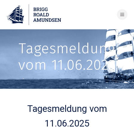
Skip
to
content
Tagesmeldung
vom 11.06.2025
Tagesmeldung vom
11.06.2025