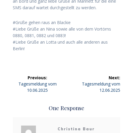
an Bord und ganz liebe Grüße an Marinett für die eine
SMS darauf wartet durchgestellt zu werden.
#Grüße gehen raus an Blackie
#Liebe Grüße an Nina sowie alle von dem Vortörns
0880, 0881, 0882 und 0883!
#Liebe Grüße an Lotta und auch alle anderen aus
Berlin!
Beitragsnavigation
Previous:
Next:
Previous
Next
Tagesmeldung vom
Tagesmeldung vom
post:
post:
10.06.2025
12.06.2025
One Response
Christina Baur