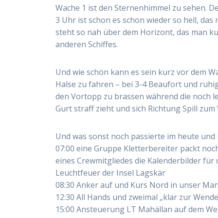
Wache 1 ist den Sternenhimmel zu sehen. Den
3 Uhr ist schon es schon wieder so hell, das 
steht so nah über dem Horizont, das man kur
anderen Schiffes.
Und wie schön kann es sein kurz vor dem W
Halse zu fahren – bei 3-4 Beaufort und ruhi
den Vortopp zu brassen während die noch l
Gurt straff zieht und sich Richtung Spill zu
Und was sonst noch passierte im heute und
07:00 eine Gruppe Kletterbereiter packt no
eines Crewmitgliedes die Kalenderbilder für
Leuchtfeuer der Insel Lagskär
08:30 Anker auf und Kurs Nord in unser Ma
12:30 All Hands und zweimal „klar zur Wende
15:00 Ansteuerung LT Mahällan auf dem W