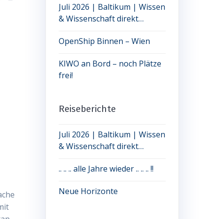
Juli 2026 | Baltikum | Wissen
& Wissenschaft direkt
erleben: jetzt noch Plätze frei
OpenShip Binnen – Wien
KIWO an Bord – noch Plätze
frei!
Reiseberichte
Juli 2026 | Baltikum | Wissen
& Wissenschaft direkt
erleben: jetzt noch Plätze frei
.. .. .. alle Jahre wieder .. .. .. !!
Neue Horizonte
ache
mit
ran