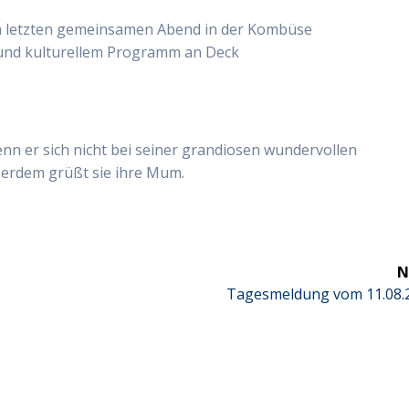
m letzten gemeinsamen Abend in der Kombüse
 und kulturellem Programm an Deck
nn er sich nicht bei seiner grandiosen wundervollen
ßerdem grüßt sie ihre Mum.
N
Next
Tagesmeldung vom 11.08.
post: