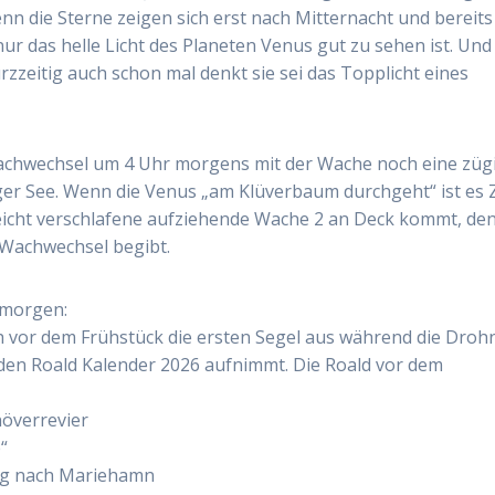
n die Sterne zeigen sich erst nach Mitternacht und bereits
nur das helle Licht des Planeten Venus gut zu sehen ist. Und
zzeitig auch schon mal denkt sie sei das Topplicht eines
achwechsel um 4 Uhr morgens mit der Wache noch eine züg
ger See. Wenn die Venus „am Klüverbaum durchgeht“ ist es Z
eicht verschlafene aufziehende Wache 2 an Deck kommt, de
m Wachwechsel begibt.
 morgen:
ch vor dem Frühstück die ersten Segel aus während die Droh
 den Roald Kalender 2026 aufnimmt. Die Roald vor dem
növerrevier
“
eg nach Mariehamn