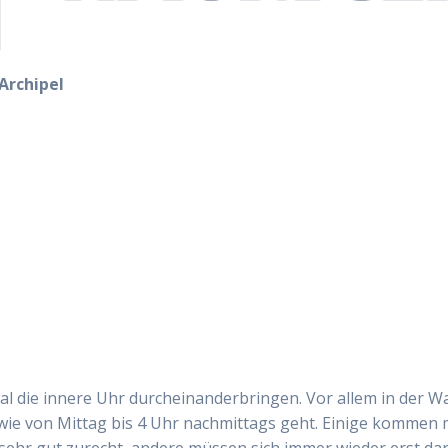
Archipel
l die innere Uhr durcheinanderbringen. Vor allem in der W
owie von Mittag bis 4 Uhr nachmittags geht. Einige kommen 
ehr gut zurecht, andere müssen sich immer wieder erst da