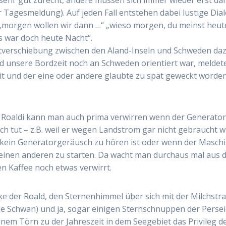
Tagesmeldung). Auf jeden Fall entstehen dabei lustige Dia
„morgen wollen wir dann …“ „wieso morgen, du meinst heut
as war doch heute Nacht“.
tverschiebung zwischen den Aland-Inseln und Schweden daz
nd unsere Bordzeit noch an Schweden orientiert war, meldet
Zeit und der eine oder andere glaubte zu spät geweckt worde
, Roaldi kann man auch prima verwirren wenn der Generator
ich tut – z.B. weil er wegen Landstrom gar nicht gebraucht w
kein Generatorgeräusch zu hören ist oder wenn der Maschi
einen anderen zu starten. Da wacht man durchaus mal aus
en Kaffee noch etwas verwirrt.
ke der Roald, den Sternenhimmel über sich mit der Milchstr
ze Schwan) und ja, sogar einigen Sternschnuppen der Perse
inem Törn zu der Jahreszeit in dem Seegebiet das Privileg d