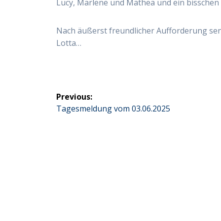
Lucy, Marlene und Mathea und ein bisschen
Nach äußerst freundlicher Aufforderung se
Lotta…
Beitragsnavigation
Previous:
Previous
Tagesmeldung vom 03.06.2025
post: