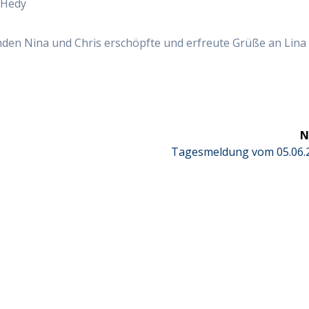
 Hedy
nden Nina und Chris erschöpfte und erfreute Grüße an Lina
N
Next
Tagesmeldung vom 05.06.
post: